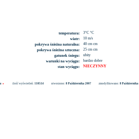
3°C °C
temperatura:
10 m/s
wiatr:
40 cm cm
pokrywa śnieżna naturalna:
25 cm cm
pokrywa śnieżna sztuczna:
ubity
gatunek śniegu:
bardzo dobre
warunki na wyciągu:
NIECZYNNY
stan wyciągu:
»
u
ilość wyświetleń:
110514
utworzono:
8 Października 2007
zmodyfikowano:
8 Października