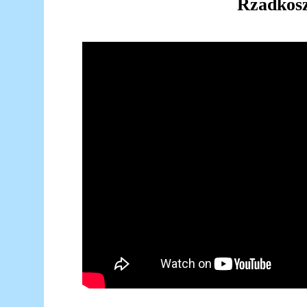
Rzadkos