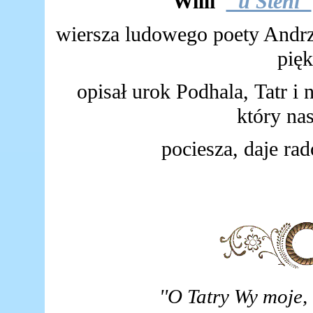
Willi
"u Steni"
wiersza ludowego poety Andrze
pięk
opisał urok Podhala, Tatr i
który nas
pociesza, daje rad
''O Tatry Wy moje,