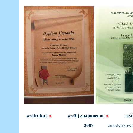
»
»
wydrukuj
wyślij znajomemu
iloś
2007
zmodyfikow