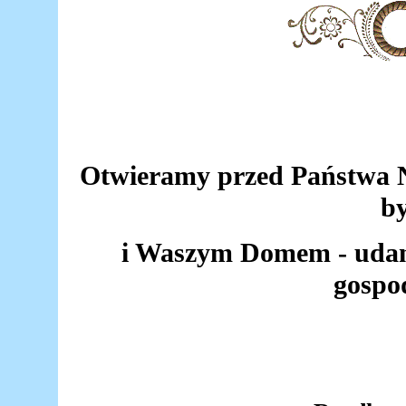
Otwieramy przed Państwa N
by
i Waszym Domem - udan
gospo
Stefania i