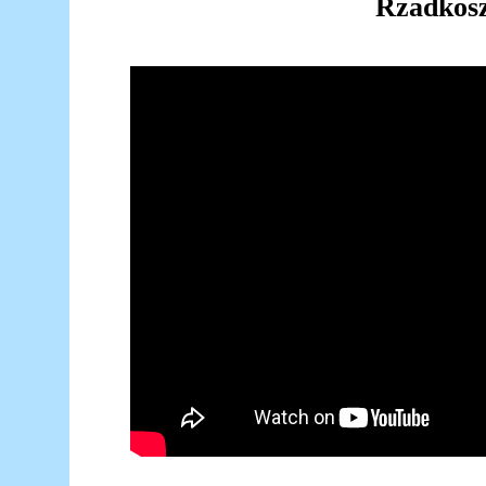
Rzadkos