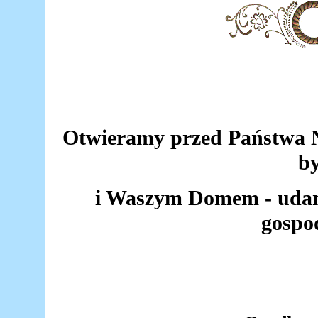
Otwieramy przed Państwa N
by
i Waszym Domem - udan
gospo
Stefania i