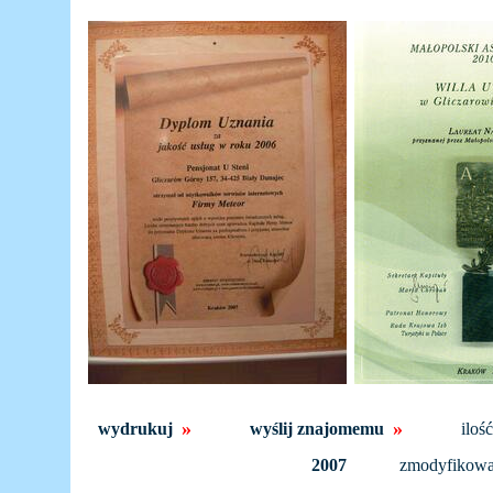
»
»
wydrukuj
wyślij znajomemu
iloś
2007
zmodyfikow