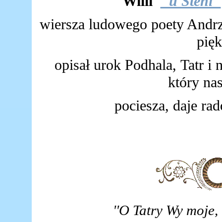
Willi
"u Steni"
wiersza ludowego poety Andrze
pięk
opisał urok Podhala, Tatr i
który nas
pociesza, daje rad
''O Tatry Wy moje,