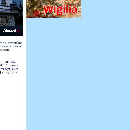
a się przepiękna
legle do Tatr od
micznie.
 tu dla Was i
2022" - wynik
jest wynikiem
ej mocy by za