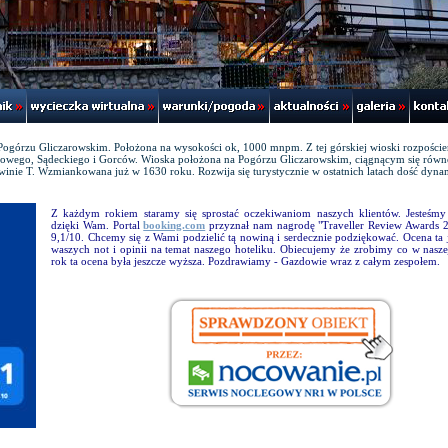
Pogórzu Gliczarowskim. Położona na wysokości ok, 1000 mnpm. Z tej górskiej wioski rozpościer
owego, Sądeckiego i Gorców. Wioska położona na Pogórzu Gliczarowskim, ciągnącym się równo
inie T. Wzmiankowana już w 1630 roku. Rozwija się turystycznie w ostatnich latach dość dyna
Z każdym rokiem staramy się sprostać oczekiwaniom naszych klientów. Jesteśmy
dzięki Wam. Portal
booking.com
przyznał nam nagrodę "Traveller Review Awards 
9,1/10. Chcemy się z Wami podzielić tą nowiną i serdecznie podziękować. Ocena ta 
waszych not i opinii na temat naszego hoteliku. Obiecujemy że zrobimy co w nasz
rok ta ocena była jeszcze wyższa. Pozdrawiamy - Gazdowie wraz z całym zespołem.