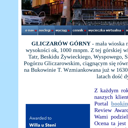
GLICZARÓW GÓRNY
- mała wioska 
wysokości ok, 1000 mnpm. Z tej górskiej w
Tatr, Beskidu Żywieckiego, Wyspowego, S
Pogórzu Gliczarowskim, ciągnącym się równ
na Bukowinie T. Wzmiankowana już w 1630 r
latach dość 
Z każdym rok
naszych klien
Portal
booki
Review Award
Wami podziel
Ocena ta jest