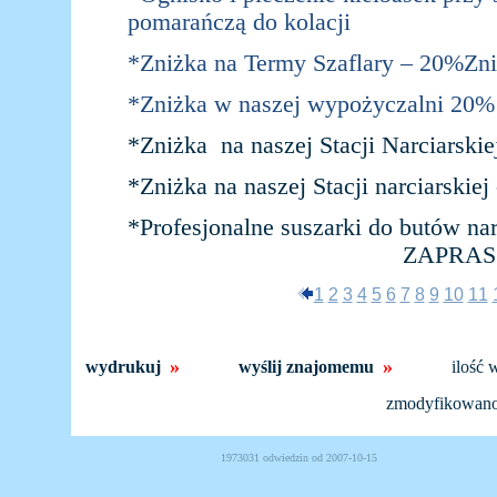
pomarańczą do kolacji
*Zniżka na Termy Szaflary – 20%
Zni
*Zniżka w naszej wypożyczalni 20%
*Zniżka na naszej Stacji Narciarski
*Zniżka na naszej Stacji narciarskiej
*Profesjonalne suszarki do butów nar
ZAPRA
1
2
3
4
5
6
7
8
9
10
11
»
»
wydrukuj
wyślij znajomemu
ilość 
zmodyfikowan
1973031 odwiedzin od 2007-10-15 Powered b