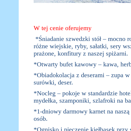
W tej cenie oferujemy
*
Śniadanie szwedzki stół – mocno r
różne wiejskie, ryby, sałatki, sery w
prażone, konfitury z naszej spiżarni.
*Otwarty bufet kawowy – kawa, herb
*Obiadokolacja z deserami – zupa w 
surówki, deser.
*Nocleg – pokoje w standardzie hote
mydełka, szamponiki, szlafroki na ba
*1-dniowy darmowy karnet na naszą S
osób.
*Ognisko i pieczenie kiełbasek przy s